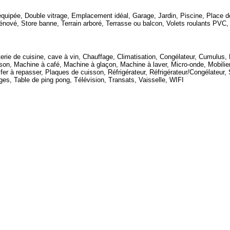
équipée, Double vitrage, Emplacement idéal, Garage, Jardin, Piscine, Place de
ové, Store banne, Terrain arboré, Terrasse ou balcon, Volets roulants PVC
rie de cuisine, cave à vin, Chauffage, Climatisation, Congélateur, Cumulus, F
son, Machine à café, Machine à glaçon, Machine à laver, Micro-onde, Mobilier 
fer à repasser, Plaques de cuisson, Réfrigérateur, Réfrigérateur/Congélateu
ages, Table de ping pong, Télévision, Transats, Vaisselle, WIFI