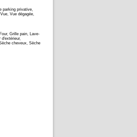
 parking privative,
, Vue, Vue dégagée,
our, Grille pain, Lave-
d'extérieur,
r, Sèche cheveux, Sèche