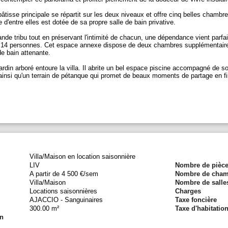
âtisse principale se répartit sur les deux niveaux et offre cinq belles chambre
 d'entre elles est dotée de sa propre salle de bain privative.
nde tribu tout en préservant l'intimité de chacun, une dépendance vient parfair
à 14 personnes. Cet espace annexe dispose de deux chambres supplémentair
de bain attenante.
 jardin arboré entoure la villa. Il abrite un bel espace piscine accompagné de s
, ainsi qu'un terrain de pétanque qui promet de beaux moments de partage en f
Villa/Maison en location saisonnière
LIV
Nombre de pièc
A partir de 4 500 €/sem
Nombre de cham
Villa/Maison
Nombre de salle
Locations saisonnières
Charges
AJACCIO - Sanguinaires
Taxe foncière
300.00 m²
Taxe d'habitatio
on