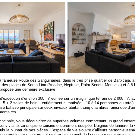
a fameuse Route des Sanguinaires, dans le très prisé quartier de Barbicaja, à
des plages de Santa Lina (Ariadne, Neptune, Palm Beach, Marinella) et à 5 k
propose une demeure exclusive :
d’exception d’environ 300 m² édifiée sur un magnifique terrain de 2 000 m², a
– 5 + 2 salles de bain – entièrement climatisée – 10 à 14 personnes au total).
e bâtisse principale sur deux niveaux abritant cinq chambres, ainsi que d’u
mentaires.
rincipale, vous découvrirez de superbes volumes comprenant un grand ensemb
onvivialité, ainsi qu'une cuisine entièrement équipée. Baignée de lumière, la v
puis la plupart de ses pièces. L'espace de vie s'ouvre d'ailleurs harmonieusem
 contempler ce panorama et profiter pleinement de la douceur de vivre insulai