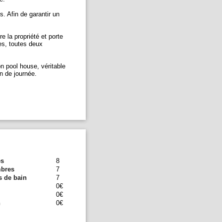
s. Afin de garantir un
e la propriété et porte
es, toutes deux
on pool house, véritable
in de journée.
es
8
bres
7
s de bain
7
0€
0€
n
0€