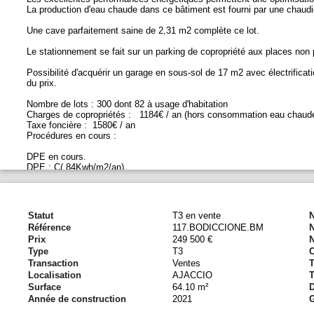
La production d'eau chaude dans ce bâtiment est fourni par une chaudiè
Une cave parfaitement saine de 2,31 m2 complète ce lot.
Le stationnement se fait sur un parking de copropriété aux places non 
Possibilité d'acquérir un garage en sous-sol de 17 m2 avec électrifica
du prix.
Nombre de lots : 300 dont 82 à usage d'habitation
Charges de copropriétés : 1184€ / an (hors consommation eau chaud
Taxe foncière : 1580€ / an
Procédures en cours :
DPE en cours.
DPE : C( 84Kwh/m2/an)
GES : C ( 14kg CO₂/m².an)
Estimation des coûts annuels d’énergie du logement : 500€ - 730€ / an
Prix moyens des énergies indexés au 1er janvier 2021-2022-2023 (abo
DPE réalisé le
Statut
T3 en vente
N
Référence
117.BODICCIONE.BM
Honoraires à la charge du vendeur
Prix
249 500 €
N
Type
T3
Transaction
Ventes
T
Localisation
AJACCIO
T
Surface
64.10 m²
Année de construction
2021