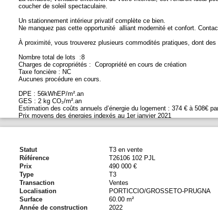
coucher de soleil spectaculaire.
Un stationnement intérieur privatif complète ce bien.
Ne manquez pas cette opportunité alliant modernité et confort. Contac
À proximité, vous trouverez plusieurs commodités pratiques, dont de
Nombre total de lots :8
Charges de copropriétés : Copropriété en cours de création
Taxe foncière : NC
Aucunes procédure en cours.
DPE : 56kWhEP/m².an
GES : 2 kg CO₂/m².an
Estimation des coûts annuels d’énergie du logement : 374 € à 508€ pa
Prix moyens des énergies indexés au 1er janvier 2021
DPE réalisé le 17/09/2024
Honoraires à la charge du vendeur inclus dans le prix de vente.
Statut
T3 en vente
Référence
T26106 102 PJL
Prix
490 000 €
Type
T3
Transaction
Ventes
Localisation
PORTICCIO/GROSSETO-PRUGNA
Surface
60.00 m²
Année de construction
2022