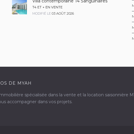
Villa contemporaine T4 Sanguinaires
T4 ET + EN VENTE
MODIFIÉ LE
03 AOÛT 2026
M
OS DE MYAH
mobilière spécialisée dans la vente et la location saisonnière 
vous accompagner dans vos projets.