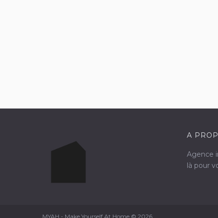
A PROP
Agence im
là pour 
MYAH - Make Yourself At Home © 2026