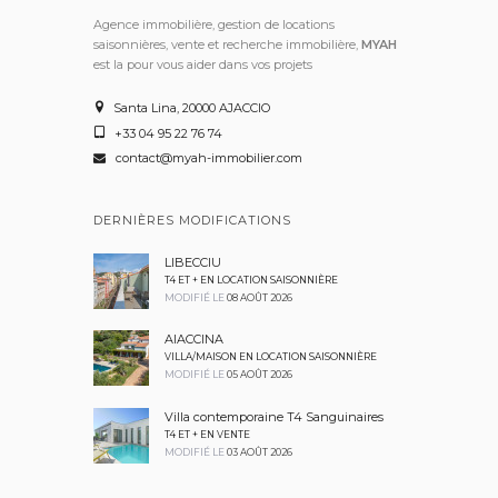
Agence immobilière, gestion de locations
saisonnières, vente et recherche immobilière,
MYAH
est la pour vous aider dans vos projets
Santa Lina, 20000 AJACCIO
+33 04 95 22 76 74
contact@myah-immobilier.com
DERNIÈRES MODIFICATIONS
LIBECCIU
T4 ET + EN LOCATION SAISONNIÈRE
MODIFIÉ LE
08 AOÛT 2026
AIACCINA
VILLA/MAISON EN LOCATION SAISONNIÈRE
MODIFIÉ LE
05 AOÛT 2026
Villa contemporaine T4 Sanguinaires
T4 ET + EN VENTE
MODIFIÉ LE
03 AOÛT 2026