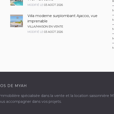
R
MODIFIÉ LE
03 AOÛT 2026
N
Villa moderne surplombant Ajaccio, vue
imprenable
VILLA/MAISON EN VENTE
MODIFIÉ LE
03 AOÛT 2026
M
OS DE MYAH
mobilière spécialisée dans la vente et la location saisonnière 
vous accompagner dans vos projets.