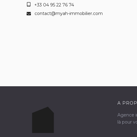
+33 04 95 22 76 74
contact@myah-immobilier.com
A PROP
Agence im
là pour 