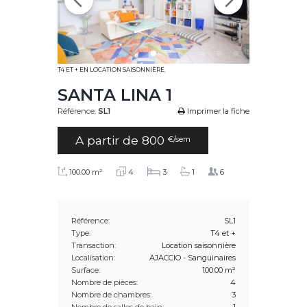
T4 ET + EN LOCATION SAISONNIÈRE
,
SANTA LINA 1
Référence:
SL1
Imprimer la fiche
A partir de 800
€/sem
100.00 m²
4
3
1
6
Référence:
SL1
Type:
T4 et +
Transaction:
Location saisonnière
Localisation:
AJACCIO - Sanguinaires
Surface:
100.00 m²
Nombre de pièces:
4
Nombre de chambres:
3