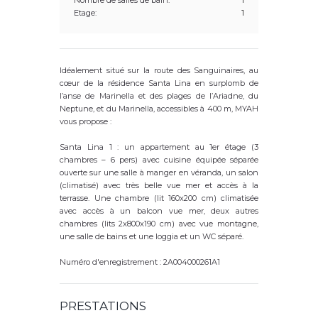
Nombre de salles de bain:
1
Etage:
1
Idéalement situé sur la route des Sanguinaires, au
cœur de la résidence Santa Lina en surplomb de
l’anse de Marinella et des plages de l’Ariadne, du
Neptune, et du Marinella, accessibles à 400 m, MYAH
vous propose :
Santa Lina 1 : un appartement au 1er étage (3
chambres – 6 pers) avec cuisine équipée séparée
ouverte sur une salle à manger en véranda, un salon
(climatisé) avec très belle vue mer et accès à la
terrasse. Une chambre (lit 160x200 cm) climatisée
avec accès à un balcon vue mer, deux autres
chambres (lits 2x800x190 cm) avec vue montagne,
une salle de bains et une loggia et un WC séparé.
Numéro d'enregistrement : 2A004000261A1
PRESTATIONS