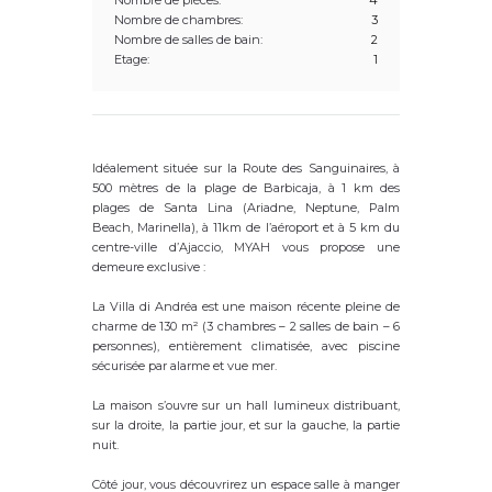
Nombre de pièces:
4
Nombre de chambres:
3
Nombre de salles de bain:
2
Etage:
1
Idéalement située sur la Route des Sanguinaires, à
500 mètres de la plage de Barbicaja, à 1 km des
plages de Santa Lina (Ariadne, Neptune, Palm
Beach, Marinella), à 11km de l’aéroport et à 5 km du
centre-ville d’Ajaccio, MYAH vous propose une
demeure exclusive :
La Villa di Andréa est une maison récente pleine de
charme de 130 m² (3 chambres – 2 salles de bain – 6
personnes), entièrement climatisée, avec piscine
sécurisée par alarme et vue mer.
La maison s’ouvre sur un hall lumineux distribuant,
sur la droite, la partie jour, et sur la gauche, la partie
nuit.
Côté jour, vous découvrirez un espace salle à manger