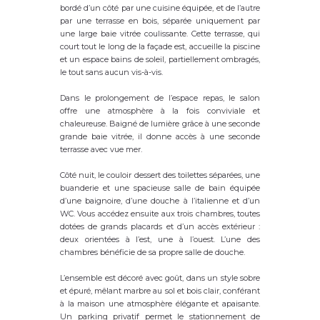
bordé d’un côté par une cuisine équipée, et de l’autre
par une terrasse en bois, séparée uniquement par
une large baie vitrée coulissante. Cette terrasse, qui
court tout le long de la façade est, accueille la piscine
et un espace bains de soleil, partiellement ombragés,
le tout sans aucun vis-à-vis.
Dans le prolongement de l’espace repas, le salon
offre une atmosphère à la fois conviviale et
chaleureuse. Baigné de lumière grâce à une seconde
grande baie vitrée, il donne accès à une seconde
terrasse avec vue mer.
Côté nuit, le couloir dessert des toilettes séparées, une
buanderie et une spacieuse salle de bain équipée
d’une baignoire, d’une douche à l’italienne et d’un
WC. Vous accédez ensuite aux trois chambres, toutes
dotées de grands placards et d’un accès extérieur :
deux orientées à l’est, une à l’ouest. L’une des
chambres bénéficie de sa propre salle de douche.
L’ensemble est décoré avec goût, dans un style sobre
et épuré, mêlant marbre au sol et bois clair, conférant
à la maison une atmosphère élégante et apaisante.
Un parking privatif permet le stationnement de