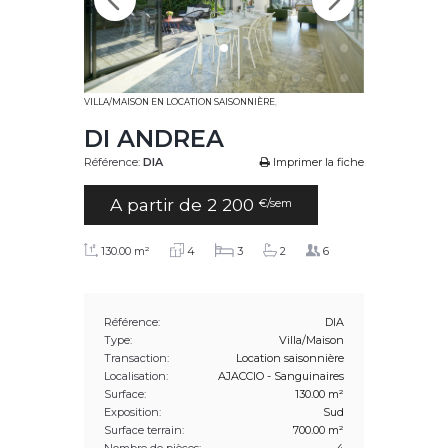
VILLA/MAISON EN LOCATION SAISONNIÈRE
,
DI ANDREA
Référence:
DIA
Imprimer la fiche
A partir de 2 200
€/sem
130.00 m²
4
3
2
6
Référence:
DIA
Type:
Villa/Maison
Transaction:
Location saisonnière
Localisation:
AJACCIO - Sanguinaires
Surface:
130.00 m²
Exposition:
Sud
Surface terrain:
700.00 m²