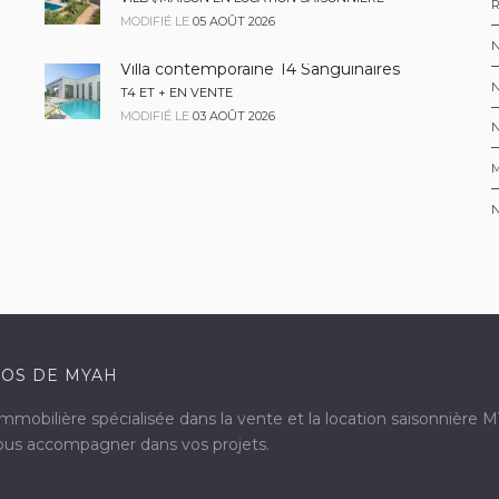
R
MODIFIÉ LE
05 AOÛT 2026
N
Villa contemporaine T4 Sanguinaires
T4 ET + EN VENTE
MODIFIÉ LE
03 AOÛT 2026
M
OS DE MYAH
mobilière spécialisée dans la vente et la location saisonnière 
vous accompagner dans vos projets.