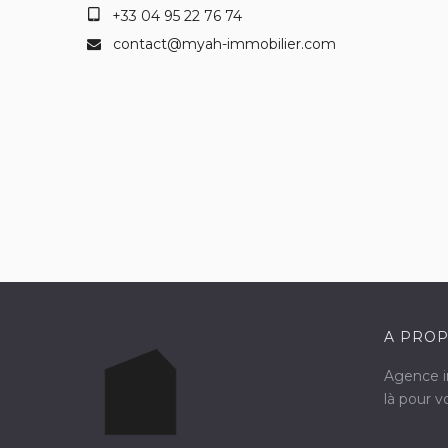
+33 04 95 22 76 74
contact@myah-immobilier.com
A PROP
Agence im
là pour 