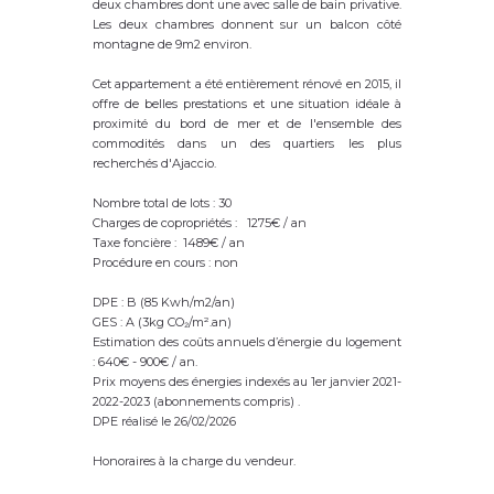
deux chambres dont une avec salle de bain privative.
Les deux chambres donnent sur un balcon côté
montagne de 9m2 environ.
Cet appartement a été entièrement rénové en 2015, il
offre de belles prestations et une situation idéale à
proximité du bord de mer et de l'ensemble des
commodités dans un des quartiers les plus
recherchés d'Ajaccio.
Nombre total de lots : 30
Charges de copropriétés : 1275€ / an
Taxe foncière : 1489€ / an
Procédure en cours : non
DPE : B (85 Kwh/m2/an)
GES : A (3kg CO₂/m².an)
Estimation des coûts annuels d’énergie du logement
: 640€ - 900€ / an.
Prix moyens des énergies indexés au 1er janvier 2021-
2022-2023 (abonnements compris) .
DPE réalisé le 26/02/2026
Honoraires à la charge du vendeur.