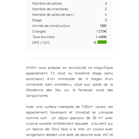
Nombre de pièces:
3
Nombre de chambres:
2
Nombre de salles de bain:
2
Etage:
3
Année de construction:
1980
Charges:
1 275€
Taxe foncière:
1 489€
DPE / GES:
B
MYAH vous propose en exclusivité ce magnifique
appartement T3, situé au troisième étage (sans
ascenseur) d'un immeuble de 4 étages d'un
immeuble bien entretenu, situé aux pieds de la
Résidence des Îles, sur la fameuse route des
Sanguinaires.
Avec une surface habitable de 71,81m² carrez, cet
appartement traversant et climatisé se compose
comme suit : un séjour spacieux de 39 m² avec
cuisine ouverte entièrement équipée s'ouvrent sur
un balcon de 13m2 face à la mer, un couloir avec
rangement dessert une salle de douche avec WC et