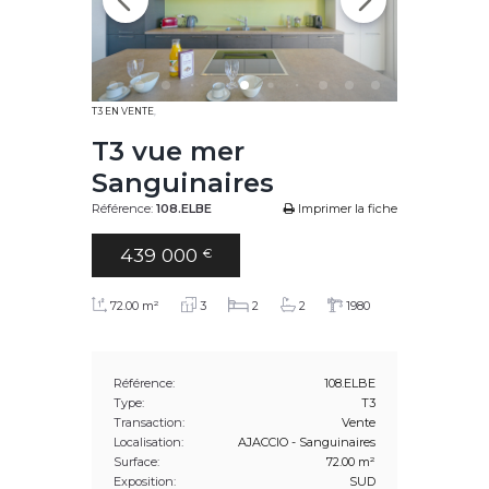
T3 EN VENTE
,
T3 vue mer
Sanguinaires
Référence:
108.ELBE
Imprimer la fiche
439 000
€
72.00 m²
3
2
2
1980
Référence:
108.ELBE
Type:
T3
Transaction:
Vente
Localisation:
AJACCIO - Sanguinaires
Surface:
72.00 m²
Exposition:
SUD