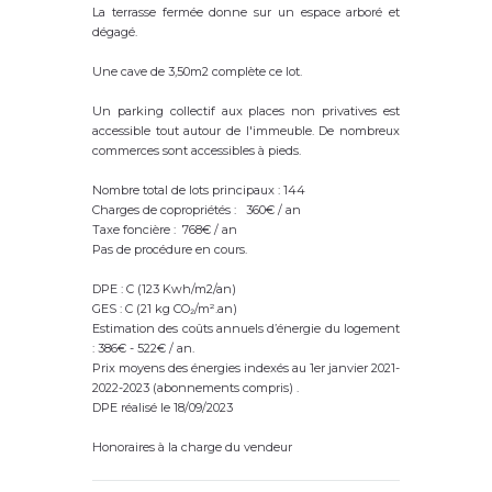
La terrasse fermée donne sur un espace arboré et
dégagé.
Une cave de 3,50m2 complète ce lot.
Un parking collectif aux places non privatives est
accessible tout autour de l'immeuble. De nombreux
commerces sont accessibles à pieds.
Nombre total de lots principaux : 144
Charges de copropriétés : 360€ / an
Taxe foncière : 768€ / an
Pas de procédure en cours.
DPE : C (123 Kwh/m2/an)
GES : C (21 kg CO₂/m².an)
Estimation des coûts annuels d’énergie du logement
: 386€ - 522€ / an.
Prix moyens des énergies indexés au 1er janvier 2021-
2022-2023 (abonnements compris) .
DPE réalisé le 18/09/2023
Honoraires à la charge du vendeur