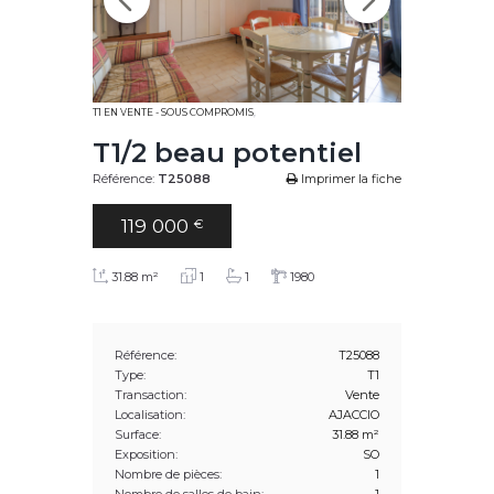
T1 EN VENTE - SOUS COMPROMIS
,
T1/2 beau potentiel
Référence:
T25088
Imprimer la fiche
119 000
€
31.88 m²
1
1
1980
Référence:
T25088
Type:
T1
Transaction:
Vente
Localisation:
AJACCIO
Surface:
31.88 m²
Exposition:
SO
Nombre de pièces:
1