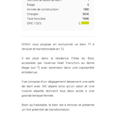
Nombre de salles de bain:
1
Etage:
6
Année de construction:
1980
Charges:
360€
Taxe foncière:
768€
DPE / GES:
C
MYAH vous propose en exclusivité ce bien T1 à
rénover et transformable en T2.
Il est situé dans la résidence l'Orée du Bois,
accessible par l'avenue Noël Franchini au 6ème
étage (sur 7) avec ascenseur dans une copropriété
entretenue.
Il se compose d'un dégagement desservant une salle
de bain avec WC séparé ainsi qu'un salon et une
cuisine séparée donnant tous deux accès à une
grande terrasse fermée.
Bien qu'habitable, le bien est à rénover et présente
un fort potentiel de transformation.