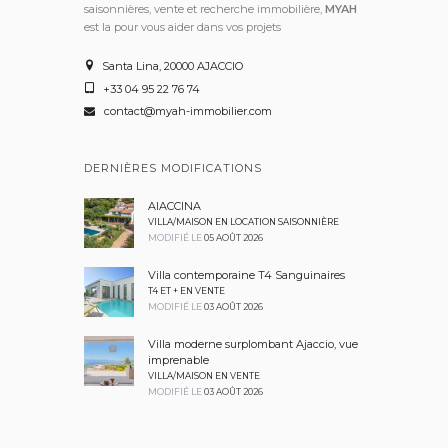
saisonnières, vente et recherche immobilière,
MYAH
est la pour vous aider dans vos projets
Santa Lina, 20000 AJACCIO
+33 04 95 22 76 74
contact@myah-immobilier.com
DERNIÈRES MODIFICATIONS
AIACCINA
VILLA/MAISON EN LOCATION SAISONNIÈRE
MODIFIÉ LE
05 AOÛT 2026
Villa contemporaine T4 Sanguinaires
T4 ET + EN VENTE
MODIFIÉ LE
03 AOÛT 2026
Villa moderne surplombant Ajaccio, vue
imprenable
VILLA/MAISON EN VENTE
MODIFIÉ LE
03 AOÛT 2026