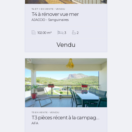
T4 ET + EN VENTE - VENDU
T4 à rénover vue mer
AJACCIO - Sanguinaires
102.00 m²
3
2
Vendu
T3 EN VENTE - VENDU
T3 pièces récent à la campagne
AFA