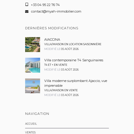
+33 04 95 22 76 74
contact@myah-immobilier.com
DERNIÈRES MODIFICATIONS
AIACCINA
VILLA/MAISON EN LOCATION SAISONNIÈRE
MODIFIÉ LE
05 AOÛT 2026
Villa contemporaine T4 Sanguinaires
T4 ET + EN VENTE
MODIFIÉ LE
03 AOÛT 2026
Villa moderne surplombant Ajaccio, vue
imprenable
VILLA/MAISON EN VENTE
MODIFIÉ LE
03 AOÛT 2026
NAVIGATION
ACCUEIL
VENTES