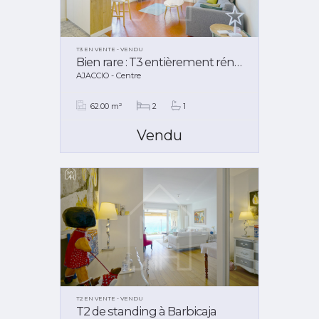
T3 EN VENTE - VENDU
Bien rare : T3 entièrement rénové, quartier des Étrangers.
AJACCIO - Centre
62.00 m²
2
1
Vendu
T2 EN VENTE - VENDU
T2 de standing à Barbicaja