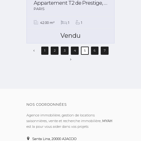
Appartement T2 de Prestige, Paris 1er.
PARIS
42.00 m²
1
1
Vendu
1
2
3
4
5
6
7
NOS COORDONNÉES
Agence immobilière, gestion de locations
saisonnières, vente et recherche immobilière,
MYAH
est la pour vous aider dans vos projets
Santa Lina, 20000 AJACCIO