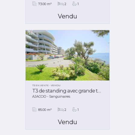
73.00 m²
2
1
Vendu
T3 EN VENTE - VENDU
T3 de standing avec grande terrasse
AJACCIO - Sanguinaires
85.00 m²
2
1
Vendu